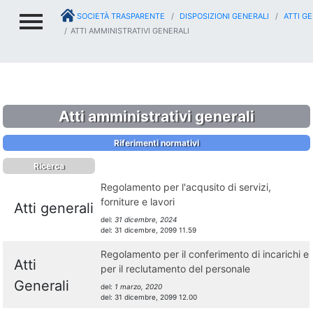
SOCIETÀ TRASPARENTE
DISPOSIZIONI GENERALI
ATTI GE
ATTI AMMINISTRATIVI GENERALI
Atti amministrativi generali
Riferimenti normativi
Ricerca
Regolamento per l'acqusito di servizi,
forniture e lavori
Atti generali
del:
31 dicembre, 2024
del:
31 dicembre, 2099 11.59
Regolamento per il conferimento di incarichi e
Atti
per il reclutamento del personale
Generali
del:
1 marzo, 2020
del:
31 dicembre, 2099 12.00