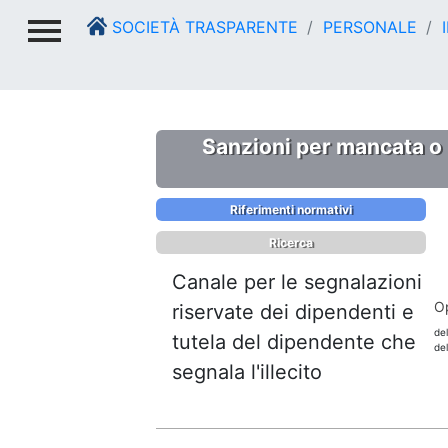
SOCIETÀ TRASPARENTE
PERSONALE
I
Sanzioni per mancata o i
Riferimenti normativi
Ricerca
Canale per le segnalazioni
O
riservate dei dipendenti e
de
tutela del dipendente che
de
segnala l'illecito